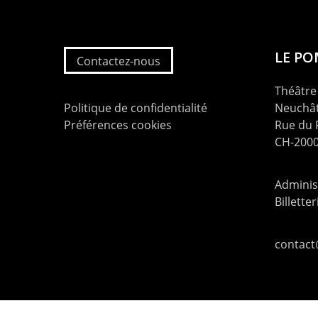
LE P
Contactez-nous
Théâtre 
Politique de confidentialité
Neuchât
Préférences cookies
Rue du
CH-2000
Administ
Billette
contac