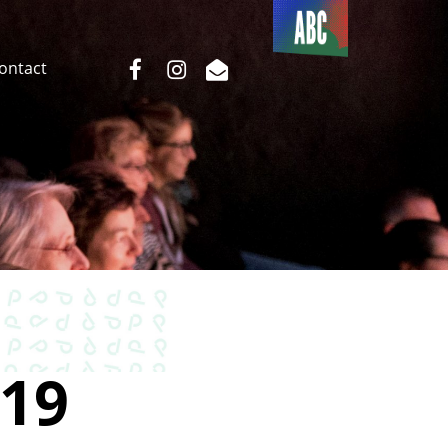
Du côté
de l’ABC
facebook
instagram
email
Contact
19