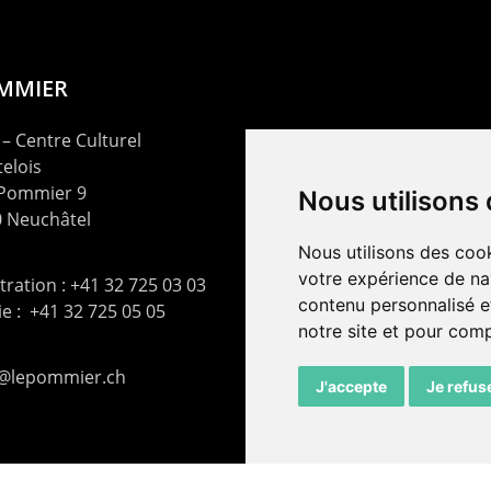
OMMIER
– Centre Culturel
elois
 Pommier 9
Nous utilisons
 Neuchâtel
Nous utilisons des cook
votre expérience de na
ration : +41 32 725 03 03
contenu personnalisé et
rie : +41 32 725 05 05
notre site et pour com
t@lepommier.ch
J'accepte
Je refus