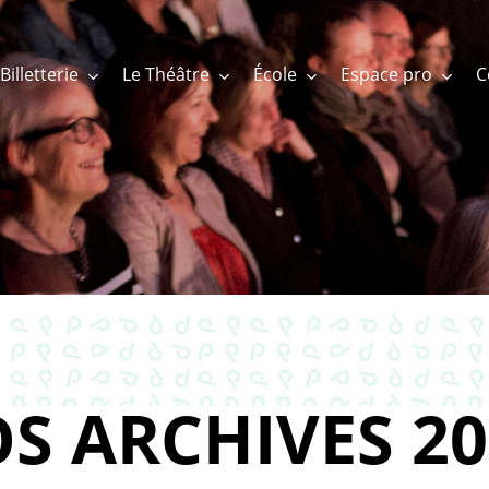
Billetterie
Le Théâtre
École
Espace pro
S ARCHIVES 20