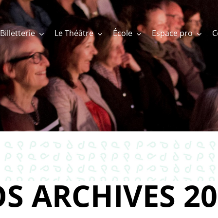
Billetterie
Le Théâtre
École
Espace pro
S ARCHIVES 20