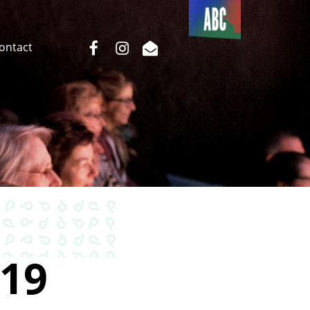
Du côté
de l’ABC
facebook
instagram
email
Contact
19