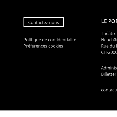
LE P
Contactez-nous
Théâtre 
Politique de confidentialité
Neuchât
Préférences cookies
Rue du
CH-2000
Administ
Billette
contac