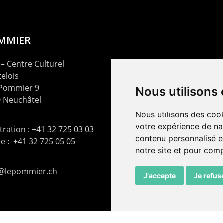
OMMIER
– Centre Culturel
elois
 Pommier 9
Nous utilisons
 Neuchâtel
Nous utilisons des cook
votre expérience de na
ration : +41 32 725 03 03
contenu personnalisé et
rie : +41 32 725 05 05
notre site et pour com
t@lepommier.ch
J'accepte
Je refus