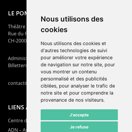
LE POMMIER
Nous utilisons des
Théâtre – Centre Culturel Neuchâtelois
cookies
Rue du Pommier 9
CH-2000 Neuchâtel
Nous utilisons des cookies et
d'autres technologies de suivi
pour améliorer votre expérience
Administration : +41 32 725 03 03
de navigation sur notre site, pour
Billetterie : +41 32 725 05 05
vous montrer un contenu
personnalisé et des publicités
contact@lepommier.ch
ciblées, pour analyser le trafic de
notre site et pour comprendre la
provenance de nos visiteurs.
LIENS AMIS
J'accepte
Centre de culture ABC
Je refuse
ADN – Association Danse Neuchâtel