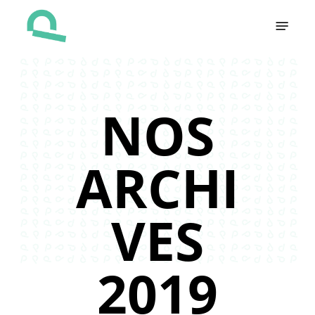
Skip
Menu
to
main
content
NOS
ARCHI
VES
2019