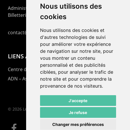
Nous utilisons des
Administration : +41 32 725 03 03
Billetterie : +41 32 725 05 05
cookies
Nous utilisons des cookies et
contact@lepommier.ch
d'autres technologies de suivi
pour améliorer votre expérience
de navigation sur notre site, pour
LIENS AMIS
vous montrer un contenu
personnalisé et des publicités
Centre de culture ABC
ciblées, pour analyser le trafic de
ADN – Association Danse Neuchâtel
notre site et pour comprendre la
provenance de nos visiteurs.
J'accepte
© 2026 Le Pommier.
Je refuse
Changer mes préférences
facebook
instagram
email