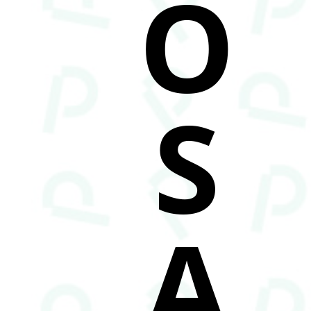
O
S
A