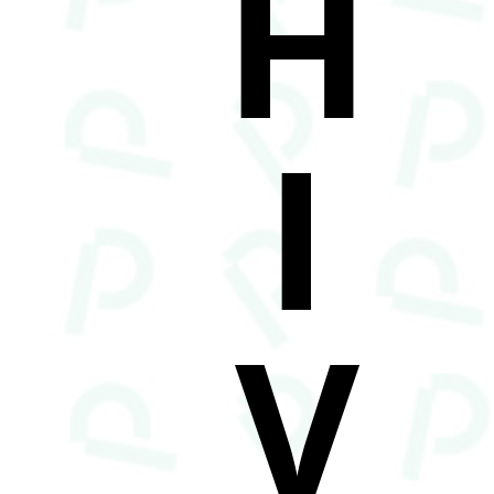
H
I
V