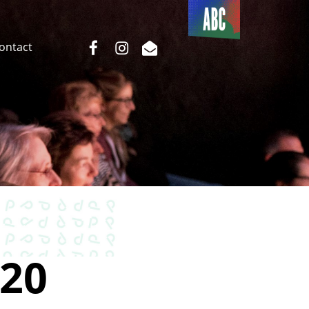
Du côté
de l’ABC
facebook
instagram
email
Contact
20