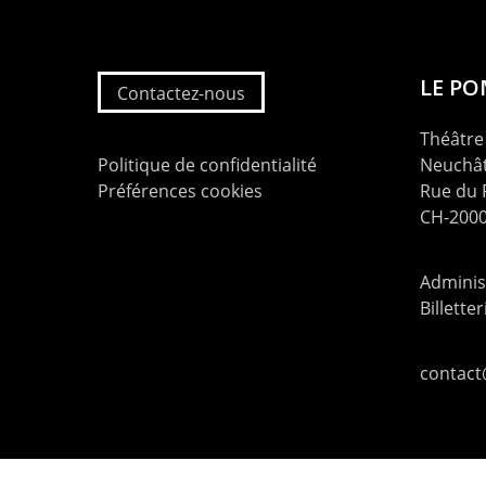
LE P
Contactez-nous
Théâtre 
Politique de confidentialité
Neuchât
Préférences cookies
Rue du
CH-2000
Administ
Billette
contac