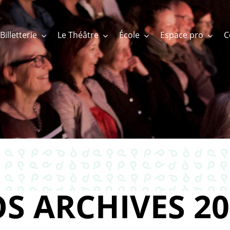
Billetterie
Le Théâtre
École
Espace pro
S ARCHIVES 20