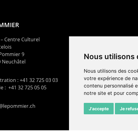
OMMIER
– Centre Culturel
elois
 Pommier 9
Nous utilisons
 Neuchâtel
Nous utilisons des cook
votre expérience de na
ration : +41 32 725 03 03
contenu personnalisé et
rie : +41 32 725 05 05
notre site et pour com
t@lepommier.ch
J'accepte
Je refus