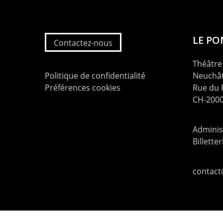
LE P
Contactez-nous
Théâtre 
Politique de confidentialité
Neuchât
Préférences cookies
Rue du
CH-2000
Administ
Billette
contac