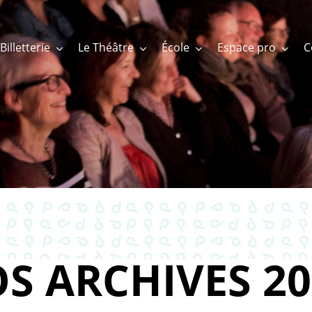
Billetterie
Le Théâtre
École
Espace pro
S ARCHIVES 20