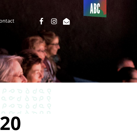
Du côté
de l’ABC
facebook
instagram
email
Contact
20