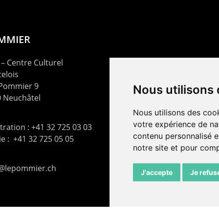
OMMIER
– Centre Culturel
elois
 Pommier 9
Nous utilisons
 Neuchâtel
Nous utilisons des cook
votre expérience de na
ration : +41 32 725 03 03
contenu personnalisé et
rie : +41 32 725 05 05
notre site et pour com
t@lepommier.ch
J'accepte
Je refus