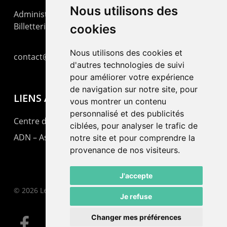
Nous utilisons des
Administration : +41 32 725 03 03
Billetterie : +41 32 725 05 05
cookies
Nous utilisons des cookies et
contact@lepommier.ch
d'autres technologies de suivi
pour améliorer votre expérience
de navigation sur notre site, pour
LIENS AMIS
vous montrer un contenu
personnalisé et des publicités
Centre de culture ABC
ciblées, pour analyser le trafic de
ADN – Association Danse Neuchâtel
notre site et pour comprendre la
provenance de nos visiteurs.
J'accepte
© 2026 Le Pommier.
Je refuse
Changer mes préférences
facebook
instagram
email