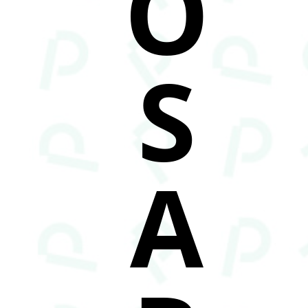
O
S
A