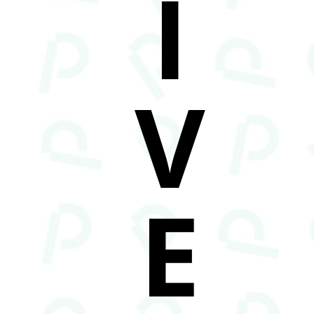
I
V
E