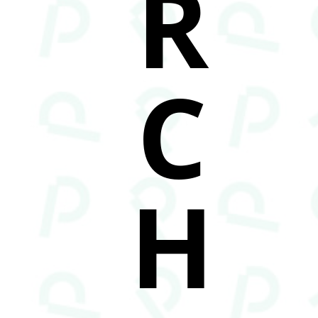
R
C
H