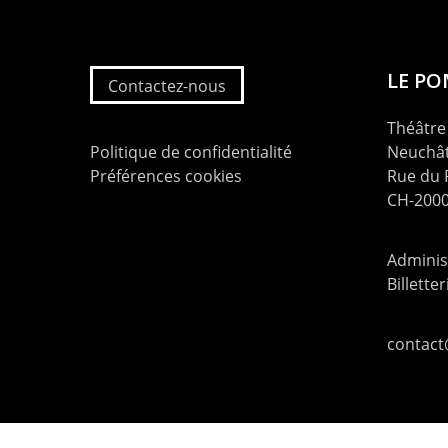
LE P
Contactez-nous
Théâtre 
Politique de confidentialité
Neuchât
Préférences cookies
Rue du
CH-2000
Administ
Billette
contac