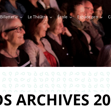
Billetterie
Le Théâtre
École
Espace pro
S ARCHIVES 20