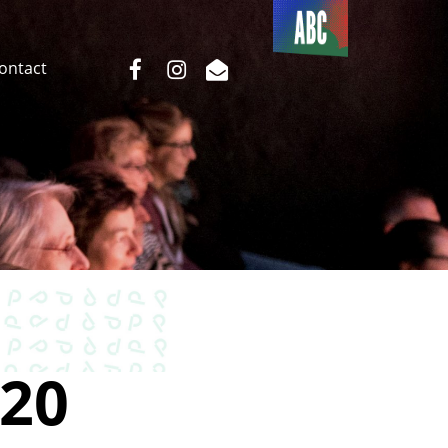
Du côté
de l’ABC
facebook
instagram
email
Contact
20