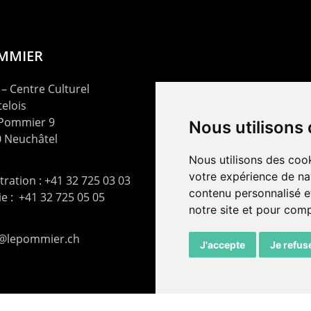
OMMIER
– Centre Culturel
elois
 Pommier 9
Nous utilisons
 Neuchâtel
Nous utilisons des cook
votre expérience de na
ration : +41 32 725 03 03
contenu personnalisé et
rie : +41 32 725 05 05
notre site et pour com
t@lepommier.ch
J'accepte
Je refus