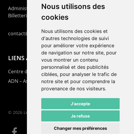
Nous utilisons des
Administration : +41 32 725 03 03
Billetterie : +41 32 725 05 05
cookies
Nous utilisons des cookies et
contact@lepommier.ch
d'autres technologies de suivi
pour améliorer votre expérience
de navigation sur notre site, pour
LIENS AMIS
vous montrer un contenu
personnalisé et des publicités
Centre de culture ABC
ciblées, pour analyser le trafic de
ADN – Association Danse Neuchâtel
notre site et pour comprendre la
provenance de nos visiteurs.
J'accepte
© 2026 Le Pommier.
Je refuse
Changer mes préférences
facebook
instagram
email