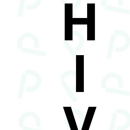
H
I
V