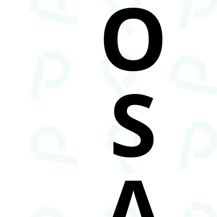
O
S
A