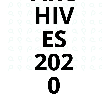
HIV
ES
202
0