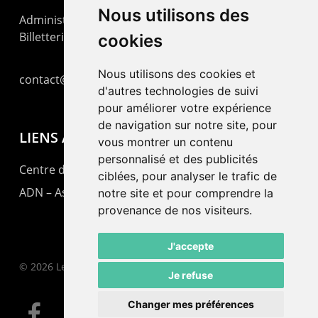
Nous utilisons des
Administration : +41 32 725 03 03
Billetterie : +41 32 725 05 05
cookies
Nous utilisons des cookies et
contact@lepommier.ch
d'autres technologies de suivi
pour améliorer votre expérience
de navigation sur notre site, pour
LIENS AMIS
vous montrer un contenu
personnalisé et des publicités
Centre de culture ABC
ciblées, pour analyser le trafic de
ADN – Association Danse Neuchâtel
notre site et pour comprendre la
provenance de nos visiteurs.
J'accepte
© 2026 Le Pommier.
Je refuse
Changer mes préférences
facebook
instagram
email