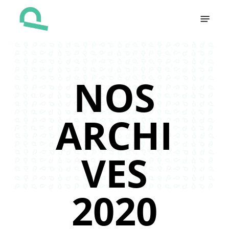
Skip
Menu
to
main
content
NOS
ARCHI
VES
2020