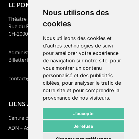
LE POMMIER
Nous utilisons des
Théâtre – Centre Culturel Neuchâtelois
cookies
Rue du Pommier 9
CH-2000 Neuchâtel
Nous utilisons des cookies et
d'autres technologies de suivi
Administration : +41 32 725 03 03
pour améliorer votre expérience
Billetterie : +41 32 725 05 05
de navigation sur notre site, pour
vous montrer un contenu
personnalisé et des publicités
contact@lepommier.ch
ciblées, pour analyser le trafic de
notre site et pour comprendre la
provenance de nos visiteurs.
LIENS AMIS
J'accepte
Centre de culture ABC
Je refuse
ADN – Association Danse Neuchâtel
Changer mes préférences