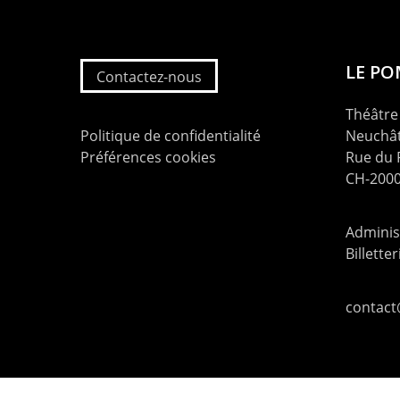
LE P
Contactez-nous
Théâtre 
Politique de confidentialité
Neuchât
Préférences cookies
Rue du
CH-2000
Administ
Billette
contac