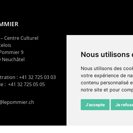
OMMIER
– Centre Culturel
elois
 Pommier 9
Nous utilisons
 Neuchâtel
Nous utilisons des cook
votre expérience de na
ration : +41 32 725 03 03
contenu personnalisé et
rie : +41 32 725 05 05
notre site et pour com
t@lepommier.ch
J'accepte
Je refus