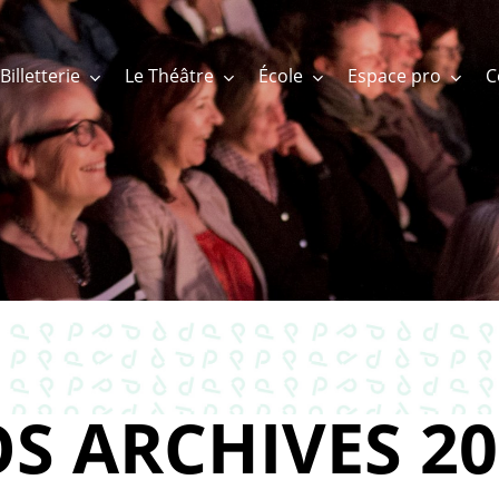
Billetterie
Le Théâtre
École
Espace pro
S ARCHIVES 20