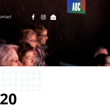
Du côté
de l’ABC
facebook
instagram
email
Contact
20