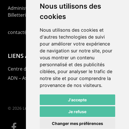
Nous utilisons des
Administration : +41 32 725 03 03
Billetterie : +41 32 725 05 05
cookies
Nous utilisons des cookies et
contact@lepommier.ch
d'autres technologies de suivi
pour améliorer votre expérience
de navigation sur notre site, pour
LIENS AMIS
vous montrer un contenu
personnalisé et des publicités
Centre de culture ABC
ciblées, pour analyser le trafic de
ADN – Association Danse Neuchâtel
notre site et pour comprendre la
provenance de nos visiteurs.
J'accepte
© 2026 Le Pommier.
Je refuse
Changer mes préférences
facebook
instagram
email