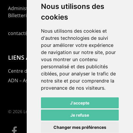
Nous utilisons des
Administration : +41 32 725 03 03
Billetterie : +41 32 725 05 05
cookies
Nous utilisons des cookies et
contact@lepommier.ch
d'autres technologies de suivi
pour améliorer votre expérience
de navigation sur notre site, pour
LIENS AMIS
vous montrer un contenu
personnalisé et des publicités
Centre de culture ABC
ciblées, pour analyser le trafic de
ADN – Association Danse Neuchâtel
notre site et pour comprendre la
provenance de nos visiteurs.
J'accepte
© 2026 Le Pommier.
Je refuse
Changer mes préférences
facebook
instagram
email