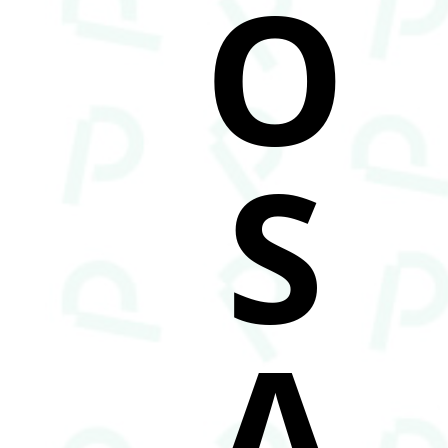
O
S
A