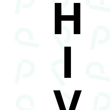
H
I
V