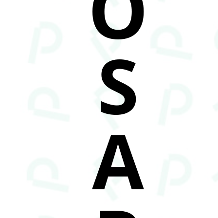
O
S
A