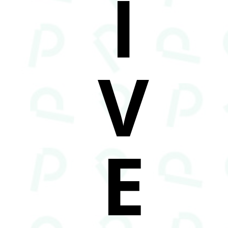
I
V
E