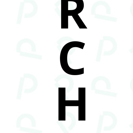
R
C
H