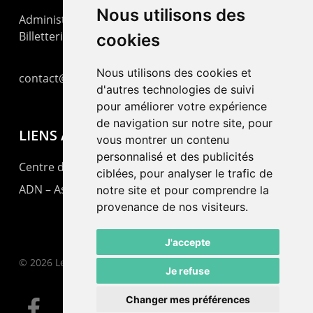
Nous utilisons des
Administration : +41 32 725 03 03
Billetterie : +41 32 725 05 05
cookies
Nous utilisons des cookies et
contact@lepommier.ch
d'autres technologies de suivi
pour améliorer votre expérience
de navigation sur notre site, pour
LIENS AMIS
vous montrer un contenu
personnalisé et des publicités
Centre de culture ABC
ciblées, pour analyser le trafic de
ADN – Association Danse Neuchâtel
notre site et pour comprendre la
provenance de nos visiteurs.
J'accepte
© 2026 Le Pommier.
Je refuse
Changer mes préférences
facebook
instagram
email