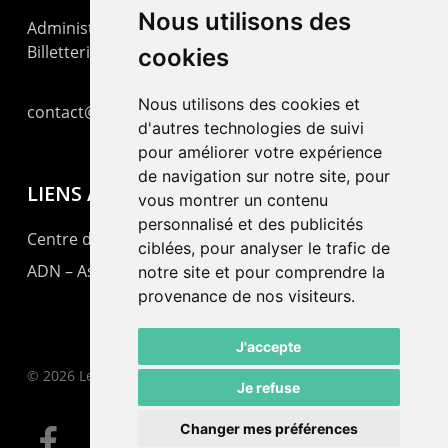
Nous utilisons des
Administration : +41 32 725 03 03
Billetterie : +41 32 725 05 05
cookies
Nous utilisons des cookies et
contact@lepommier.ch
d'autres technologies de suivi
pour améliorer votre expérience
de navigation sur notre site, pour
LIENS AMIS
vous montrer un contenu
personnalisé et des publicités
Centre de culture ABC
ciblées, pour analyser le trafic de
ADN – Association Danse Neuchâtel
notre site et pour comprendre la
provenance de nos visiteurs.
J'accepte
© 2026 Le Pommier.
Je refuse
Changer mes préférences
facebook
instagram
email