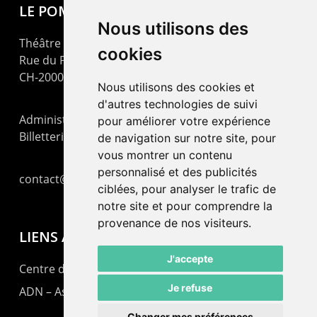
LE POMMIER
Nous utilisons des
Théâtre – Centre Culturel Neuchâtelois
cookies
Rue du Pommier 9
CH-2000 Neuchâtel
Nous utilisons des cookies et
d'autres technologies de suivi
Administration : +41 32 725 03 03
pour améliorer votre expérience
Billetterie : +41 32 725 05 05
de navigation sur notre site, pour
vous montrer un contenu
personnalisé et des publicités
contact@lepommier.ch
ciblées, pour analyser le trafic de
notre site et pour comprendre la
provenance de nos visiteurs.
LIENS AMIS
J'accepte
Centre de culture ABC
Je refuse
ADN – Association Danse Neuchâtel
Changer mes préférences