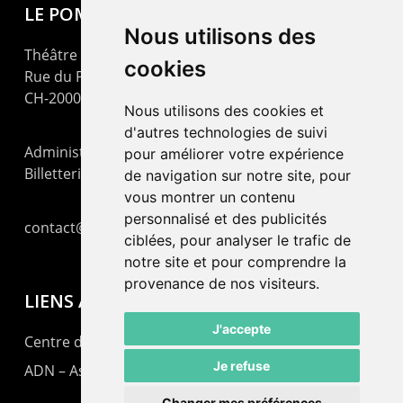
LE POMMIER
Nous utilisons des
Théâtre – Centre Culturel Neuchâtelois
cookies
Rue du Pommier 9
CH-2000 Neuchâtel
Nous utilisons des cookies et
d'autres technologies de suivi
Administration : +41 32 725 03 03
pour améliorer votre expérience
Billetterie : +41 32 725 05 05
de navigation sur notre site, pour
vous montrer un contenu
personnalisé et des publicités
contact@lepommier.ch
ciblées, pour analyser le trafic de
notre site et pour comprendre la
provenance de nos visiteurs.
LIENS AMIS
J'accepte
Centre de culture ABC
Je refuse
ADN – Association Danse Neuchâtel
Changer mes préférences