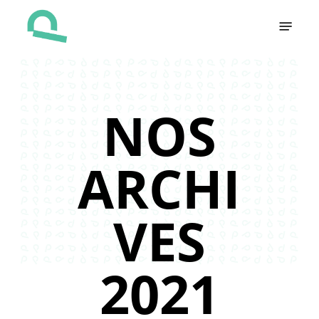
Skip
Menu
to
main
content
NOS
ARCHI
VES
2021