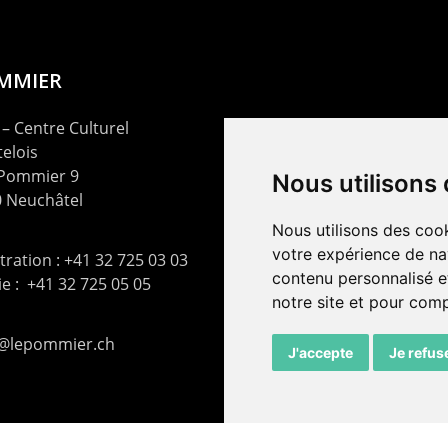
OMMIER
– Centre Culturel
elois
 Pommier 9
Nous utilisons
 Neuchâtel
Nous utilisons des cook
votre expérience de na
ration : +41 32 725 03 03
contenu personnalisé et
rie : +41 32 725 05 05
notre site et pour com
t@lepommier.ch
J'accepte
Je refus