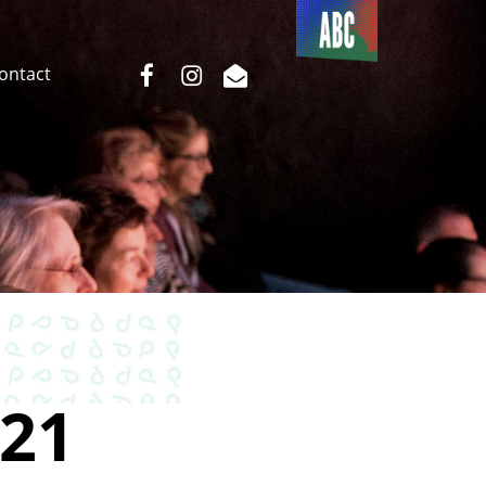
Du côté
de l’ABC
facebook
instagram
email
Contact
21