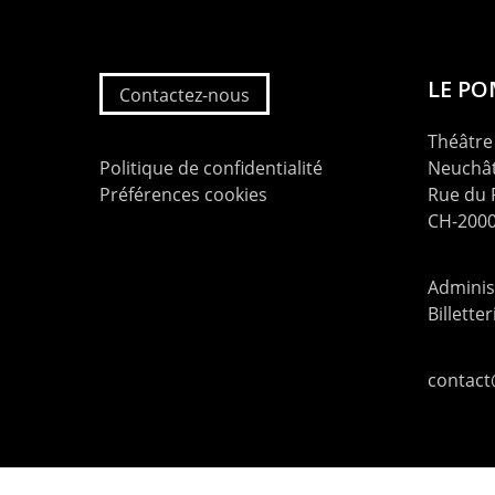
LE P
Contactez-nous
Théâtre 
Politique de confidentialité
Neuchât
Préférences cookies
Rue du
CH-2000
Administ
Billette
contac