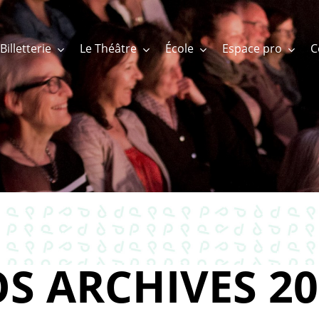
Billetterie
Le Théâtre
École
Espace pro
S ARCHIVES 20