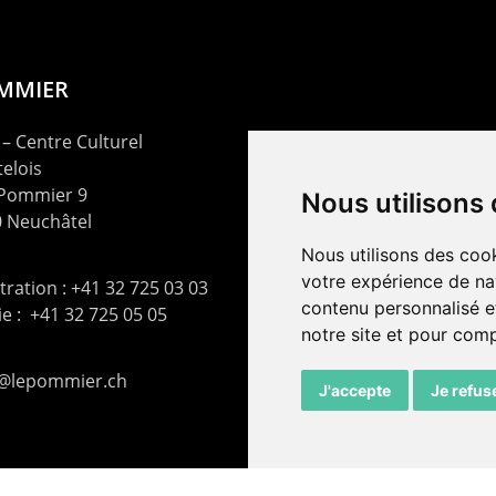
OMMIER
– Centre Culturel
elois
 Pommier 9
Nous utilisons
 Neuchâtel
Nous utilisons des cook
votre expérience de na
ration : +41 32 725 03 03
contenu personnalisé et
rie : +41 32 725 05 05
notre site et pour com
t@lepommier.ch
J'accepte
Je refus