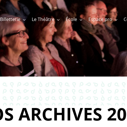
Billetterie
Le Théâtre
École
Espace pro
S ARCHIVES 20