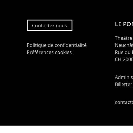
LE P
Contactez-nous
Théâtre 
Politique de confidentialité
Neuchât
Préférences cookies
Rue du
CH-2000
Administ
Billette
contac