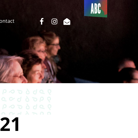
Du côté
de l’ABC
facebook
instagram
email
Contact
21