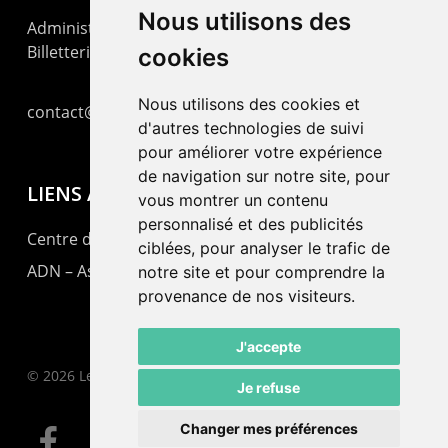
Nous utilisons des
Administration : +41 32 725 03 03
Billetterie : +41 32 725 05 05
cookies
Nous utilisons des cookies et
contact@lepommier.ch
d'autres technologies de suivi
pour améliorer votre expérience
de navigation sur notre site, pour
LIENS AMIS
vous montrer un contenu
personnalisé et des publicités
Centre de culture ABC
ciblées, pour analyser le trafic de
ADN – Association Danse Neuchâtel
notre site et pour comprendre la
provenance de nos visiteurs.
J'accepte
© 2026 Le Pommier.
Je refuse
Changer mes préférences
facebook
instagram
email