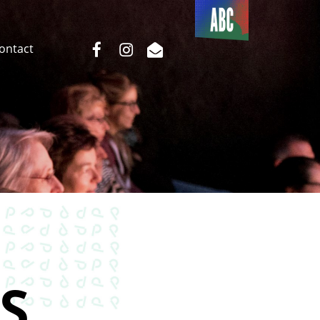
Du côté
de l’ABC
facebook
instagram
email
Contact
S