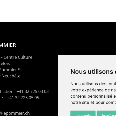
OMMIER
– Centre Culturel
elois
 Pommier 9
Nous utilisons
 Neuchâtel
Nous utilisons des cook
votre expérience de na
ration : +41 32 725 03 03
contenu personnalisé et
rie : +41 32 725 05 05
notre site et pour com
t@lepommier.ch
J'accepte
Je refus