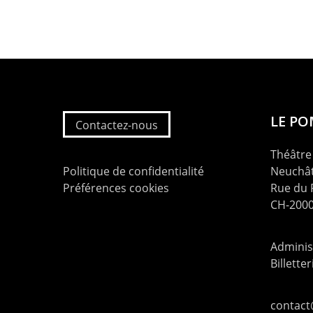
LE P
Contactez-nous
Théâtre 
Politique de confidentialité
Neuchât
Préférences cookies
Rue du
CH-2000
Administ
Billette
contac