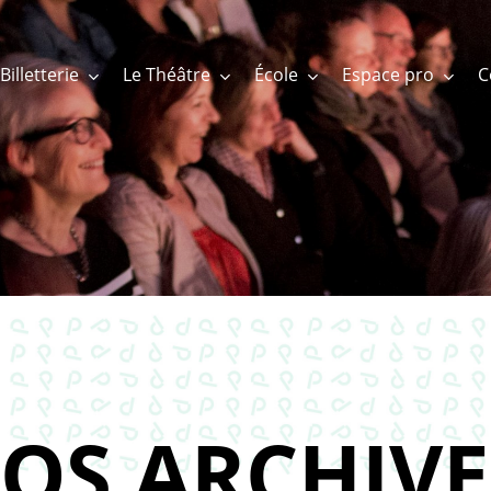
Billetterie
Le Théâtre
École
Espace pro
OS ARCHIVE