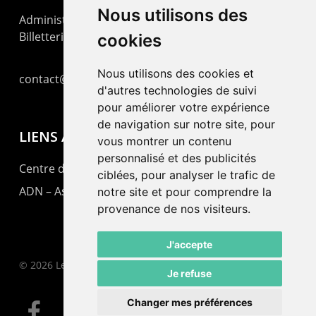
Nous utilisons des
Administration : +41 32 725 03 03
Billetterie : +41 32 725 05 05
cookies
Nous utilisons des cookies et
contact@lepommier.ch
d'autres technologies de suivi
pour améliorer votre expérience
de navigation sur notre site, pour
LIENS AMIS
vous montrer un contenu
personnalisé et des publicités
Centre de culture ABC
ciblées, pour analyser le trafic de
ADN – Association Danse Neuchâtel
notre site et pour comprendre la
provenance de nos visiteurs.
J'accepte
© 2026 Le Pommier.
Je refuse
Changer mes préférences
facebook
instagram
email