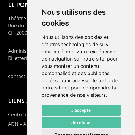
LE POMMIER
Nous utilisons des
Théâtre – Centre Culturel Neuchâtelois
cookies
Rue du Pommier 9
CH-2000 Neuchâtel
Nous utilisons des cookies et
d'autres technologies de suivi
Administration : +41 32 725 03 03
pour améliorer votre expérience
Billetterie : +41 32 725 05 05
de navigation sur notre site, pour
vous montrer un contenu
personnalisé et des publicités
contact@lepommier.ch
ciblées, pour analyser le trafic de
notre site et pour comprendre la
provenance de nos visiteurs.
LIENS AMIS
J'accepte
Centre de culture ABC
Je refuse
ADN – Association Danse Neuchâtel
Changer mes préférences