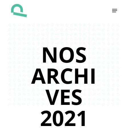
Skip
Menu
to
main
content
NOS
ARCHI
VES
2021