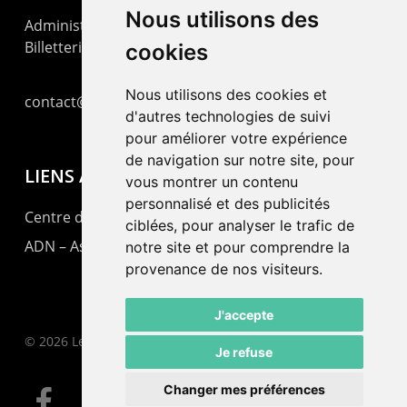
Nous utilisons des
Administration : +41 32 725 03 03
Billetterie : +41 32 725 05 05
cookies
Nous utilisons des cookies et
contact@lepommier.ch
d'autres technologies de suivi
pour améliorer votre expérience
de navigation sur notre site, pour
LIENS AMIS
vous montrer un contenu
personnalisé et des publicités
Centre de culture ABC
ciblées, pour analyser le trafic de
ADN – Association Danse Neuchâtel
notre site et pour comprendre la
provenance de nos visiteurs.
J'accepte
© 2026 Le Pommier.
Je refuse
Changer mes préférences
facebook
instagram
email