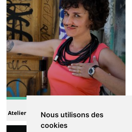
Slam
Atelier Slam avec Marco Moustache
Nous utilisons des
cookies