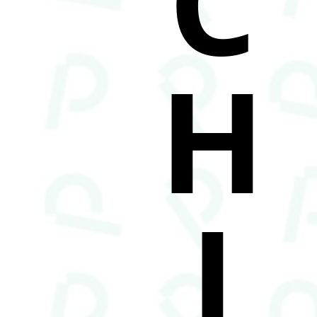
C
H
I