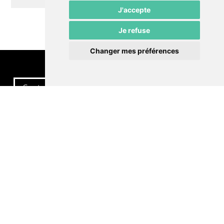
J'accepte
Je refuse
Changer mes préférences
Contactez-nous
Politique de confidentialité
Préférences cookies
LE POMMIER
Théâtre – Centre Culturel Neuchâtelois
Rue du Pommier 9
CH-2000 Neuchâtel