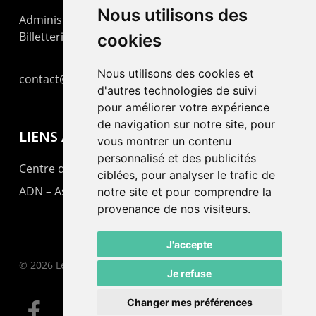
Nous utilisons des
Administration : +41 32 725 03 03
Billetterie : +41 32 725 05 05
cookies
Nous utilisons des cookies et
contact@lepommier.ch
d'autres technologies de suivi
pour améliorer votre expérience
de navigation sur notre site, pour
LIENS AMIS
vous montrer un contenu
personnalisé et des publicités
Centre de culture ABC
ciblées, pour analyser le trafic de
ADN – Association Danse Neuchâtel
notre site et pour comprendre la
provenance de nos visiteurs.
J'accepte
© 2026 Le Pommier.
Je refuse
Changer mes préférences
facebook
instagram
email