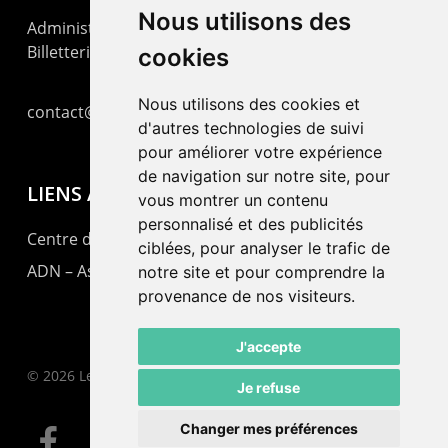
Nous utilisons des
Administration : +41 32 725 03 03
Billetterie : +41 32 725 05 05
cookies
Nous utilisons des cookies et
contact@lepommier.ch
d'autres technologies de suivi
pour améliorer votre expérience
de navigation sur notre site, pour
LIENS AMIS
vous montrer un contenu
personnalisé et des publicités
Centre de culture ABC
ciblées, pour analyser le trafic de
ADN – Association Danse Neuchâtel
notre site et pour comprendre la
provenance de nos visiteurs.
J'accepte
© 2026 Le Pommier.
Je refuse
Changer mes préférences
facebook
instagram
email