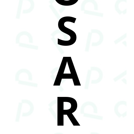
S
A
R