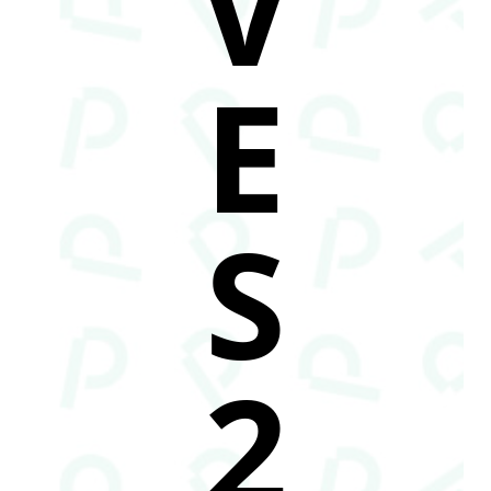
V
E
S
2