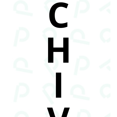
C
H
I