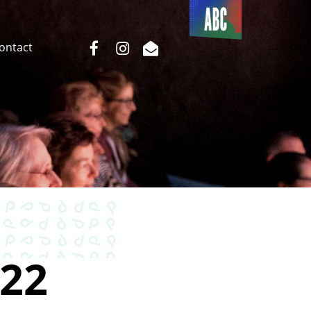
Du côté
de l’ABC
facebook
instagram
email
Contact
22