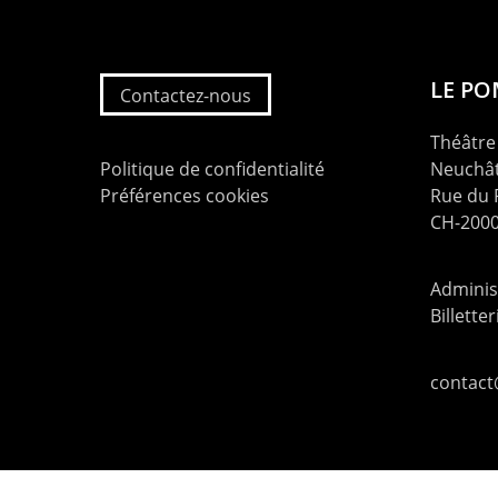
LE P
Contactez-nous
Théâtre 
Politique de confidentialité
Neuchât
Préférences cookies
Rue du
CH-2000
Administ
Billette
contac