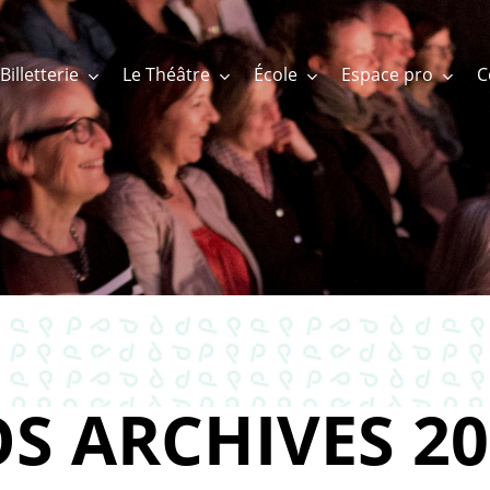
Billetterie
Le Théâtre
École
Espace pro
S ARCHIVES 20