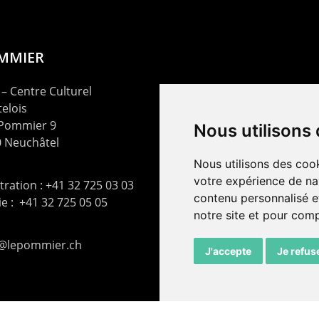
OMMIER
– Centre Culturel
elois
 Pommier 9
Nous utilisons
 Neuchâtel
Nous utilisons des cook
votre expérience de na
ration : +41 32 725 03 03
contenu personnalisé et
rie : +41 32 725 05 05
notre site et pour com
t@lepommier.ch
J'accepte
Je refus