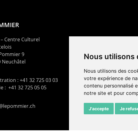
OMMIER
– Centre Culturel
elois
 Pommier 9
Nous utilisons
 Neuchâtel
Nous utilisons des cook
votre expérience de na
ration : +41 32 725 03 03
contenu personnalisé et
rie : +41 32 725 05 05
notre site et pour com
t@lepommier.ch
J'accepte
Je refus