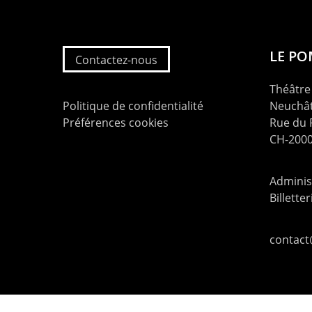
LE P
Contactez-nous
Théâtre 
Politique de confidentialité
Neuchât
Préférences cookies
Rue du
CH-2000
Administ
Billette
contac