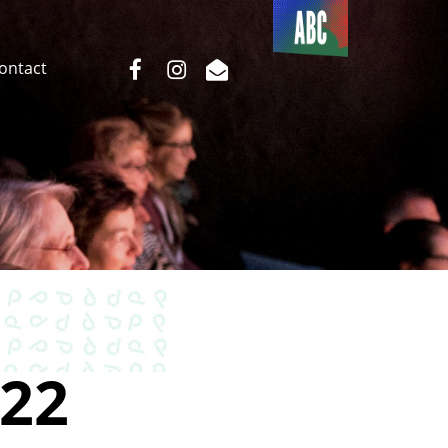
Du côté
de l’ABC
facebook
instagram
email
Contact
22