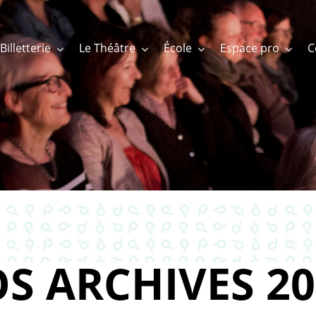
Billetterie
Le Théâtre
École
Espace pro
S ARCHIVES 20