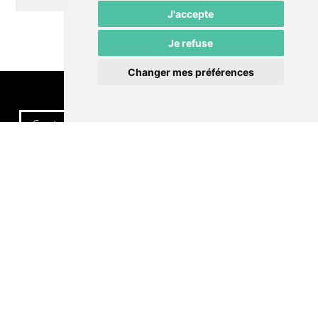
J'accepte
Je refuse
Changer mes préférences
Contactez-nous
Politique de confidentialité
Préférences cookies
LE POMMIER
Théâtre – Centre Culturel Neuchâtelois
Rue du Pommier 9
CH-2000 Neuchâtel