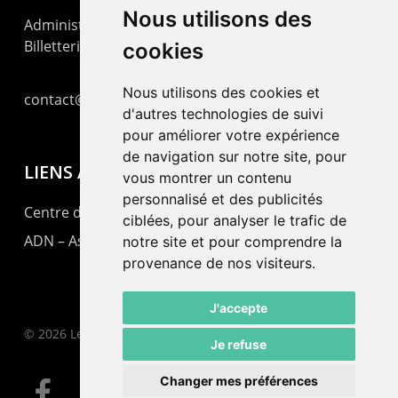
Nous utilisons des
Administration : +41 32 725 03 03
Billetterie : +41 32 725 05 05
cookies
Nous utilisons des cookies et
contact@lepommier.ch
d'autres technologies de suivi
pour améliorer votre expérience
de navigation sur notre site, pour
LIENS AMIS
vous montrer un contenu
personnalisé et des publicités
Centre de culture ABC
ciblées, pour analyser le trafic de
ADN – Association Danse Neuchâtel
notre site et pour comprendre la
provenance de nos visiteurs.
J'accepte
© 2026 Le Pommier.
Je refuse
Changer mes préférences
facebook
instagram
email