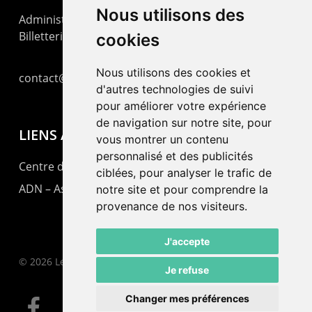
Nous utilisons des
Administration : +41 32 725 03 03
Billetterie : +41 32 725 05 05
cookies
Nous utilisons des cookies et
contact@lepommier.ch
d'autres technologies de suivi
pour améliorer votre expérience
de navigation sur notre site, pour
LIENS AMIS
vous montrer un contenu
personnalisé et des publicités
Centre de culture ABC
ciblées, pour analyser le trafic de
ADN – Association Danse Neuchâtel
notre site et pour comprendre la
provenance de nos visiteurs.
J'accepte
© 2026 Le Pommier.
Je refuse
Changer mes préférences
facebook
instagram
email