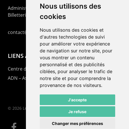
Nous utilisons des
Administration : +41 32 725 03 03
Billetterie : +41 32 725 05 05
cookies
Nous utilisons des cookies et
contact@lepommier.ch
d'autres technologies de suivi
pour améliorer votre expérience
de navigation sur notre site, pour
LIENS AMIS
vous montrer un contenu
personnalisé et des publicités
Centre de culture ABC
ciblées, pour analyser le trafic de
ADN – Association Danse Neuchâtel
notre site et pour comprendre la
provenance de nos visiteurs.
J'accepte
© 2026 Le Pommier.
Je refuse
Changer mes préférences
facebook
instagram
email