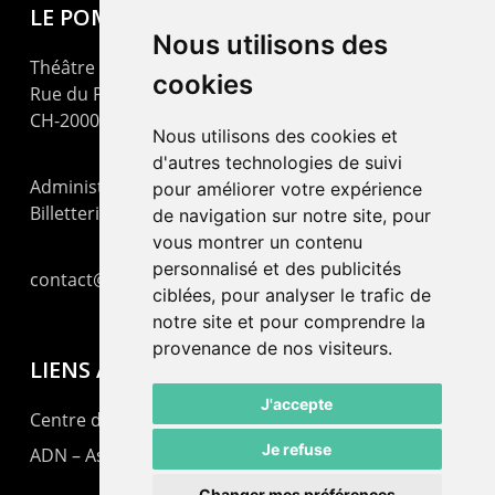
LE POMMIER
Nous utilisons des
Théâtre – Centre Culturel Neuchâtelois
cookies
Rue du Pommier 9
CH-2000 Neuchâtel
Nous utilisons des cookies et
d'autres technologies de suivi
Administration : +41 32 725 03 03
pour améliorer votre expérience
Billetterie : +41 32 725 05 05
de navigation sur notre site, pour
vous montrer un contenu
personnalisé et des publicités
contact@lepommier.ch
ciblées, pour analyser le trafic de
notre site et pour comprendre la
provenance de nos visiteurs.
LIENS AMIS
J'accepte
Centre de culture ABC
Je refuse
ADN – Association Danse Neuchâtel
Changer mes préférences