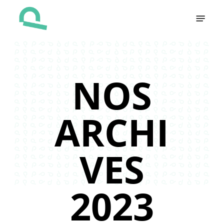
Skip
Menu
to
main
content
NOS
ARCHI
VES
2023