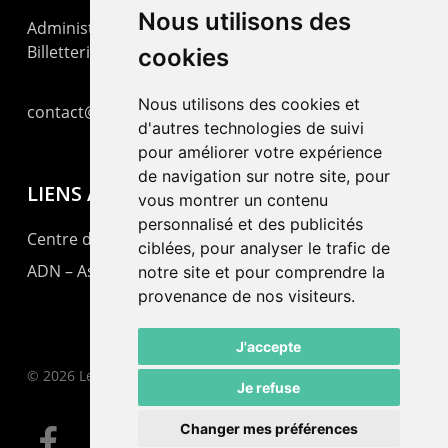
Nous utilisons des
Administration : +41 32 725 03 03
Billetterie : +41 32 725 05 05
cookies
Nous utilisons des cookies et
contact@lepommier.ch
d'autres technologies de suivi
pour améliorer votre expérience
de navigation sur notre site, pour
LIENS AMIS
vous montrer un contenu
personnalisé et des publicités
Centre de culture ABC
ciblées, pour analyser le trafic de
ADN – Association Danse Neuchâtel
notre site et pour comprendre la
provenance de nos visiteurs.
J'accepte
© 2026 Le Pommier.
Je refuse
Changer mes préférences
facebook
instagram
email