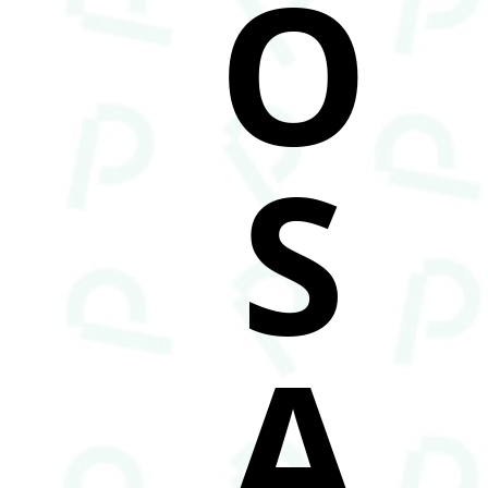
O
S
A