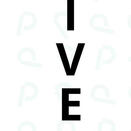
I
V
E