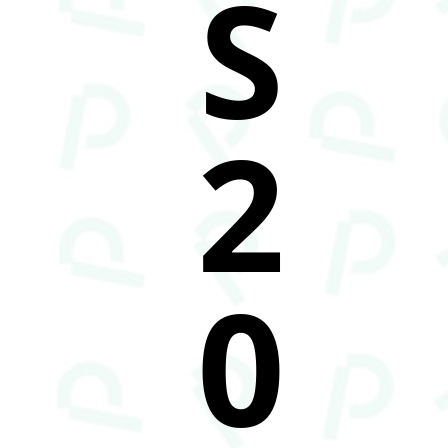
S
2
0