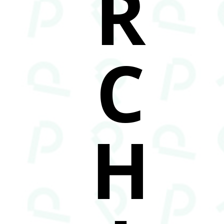
R
C
H