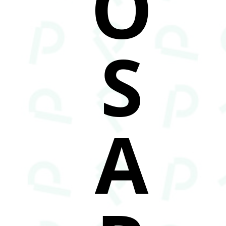
O
S
A