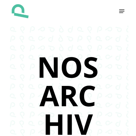
Skip
Menu
to
main
content
NOS
ARC
HIV