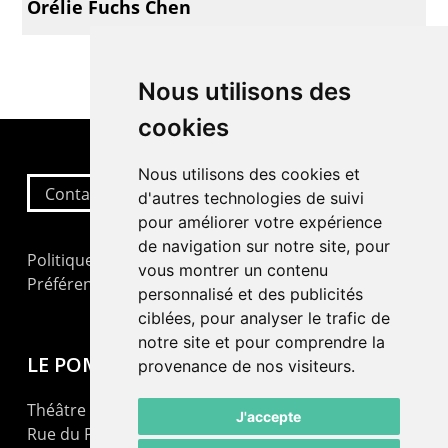
Orélie Fuchs Chen
Nous utilisons des
cookies
Nous utilisons des cookies et
Contactez-nous
d'autres technologies de suivi
pour améliorer votre expérience
de navigation sur notre site, pour
Politique de confidentialité
vous montrer un contenu
Préférences cookies
personnalisé et des publicités
ciblées, pour analyser le trafic de
notre site et pour comprendre la
LE POMMIER
provenance de nos visiteurs.
Théâtre – Centre Culturel Neuchâtelois
J'accepte
Rue du Pommier 9