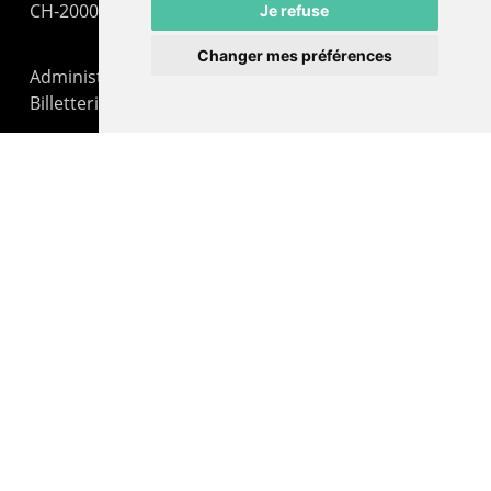
CH-2000 Neuchâtel
Je refuse
Changer mes préférences
Administration : +41 32 725 03 03
Billetterie : +41 32 725 05 05
contact@lepommier.ch
LIENS AMIS
Centre de culture ABC
ADN – Association Danse Neuchâtel
© 2026 Le Pommier.