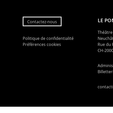
LE P
Contactez-nous
Théâtre 
Politique de confidentialité
Neuchât
Préférences cookies
Rue du
CH-2000
Administ
Billette
contac