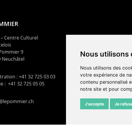
OMMIER
– Centre Culturel
elois
 Pommier 9
Nous utilisons
 Neuchâtel
Nous utilisons des cook
votre expérience de na
ration : +41 32 725 03 03
contenu personnalisé et
rie : +41 32 725 05 05
notre site et pour com
t@lepommier.ch
J'accepte
Je refus