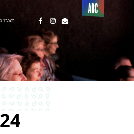
Du côté
de l’ABC
facebook
instagram
email
Contact
24