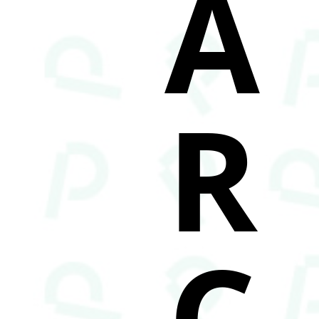
A
R
C