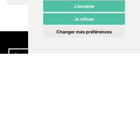
J'accepte
Je refuse
Changer mes préférences
Contactez-nous
Politique de confidentialité
Préférences cookies
LE POMMIER
Théâtre – Centre Culturel Neuchâtelois
Rue du Pommier 9
CH-2000 Neuchâtel